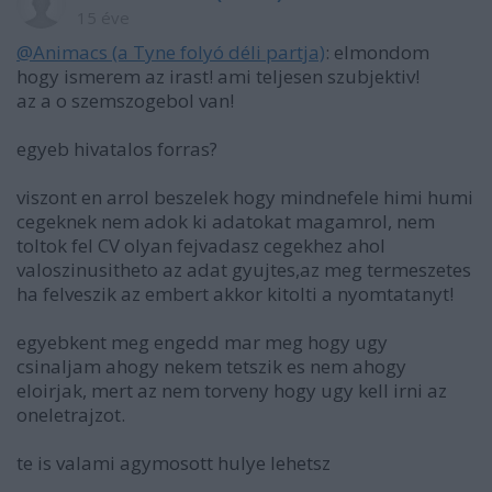
15 éve
@Animacs (a Tyne folyó déli partja)
: elmondom
hogy ismerem az irast! ami teljesen szubjektiv!
az a o szemszogebol van!
egyeb hivatalos forras?
viszont en arrol beszelek hogy mindnefele himi humi
cegeknek nem adok ki adatokat magamrol, nem
toltok fel CV olyan fejvadasz cegekhez ahol
valoszinusitheto az adat gyujtes,az meg termeszetes
ha felveszik az embert akkor kitolti a nyomtatanyt!
egyebkent meg engedd mar meg hogy ugy
csinaljam ahogy nekem tetszik es nem ahogy
eloirjak, mert az nem torveny hogy ugy kell irni az
oneletrajzot.
te is valami agymosott hulye lehetsz