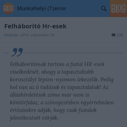
Munkahelyi (T)error
Felháborító Hr-esek
Despota
•
2010. szeptember 18.
238
Felháborítónak tartom a fiatal HR-esek
viselkedését, ahogy a tapasztaltabb
korosztályt lépten-nyomon lekezelik. Pedig
hol van az ő tudásuk és tapasztalatuk! Az
álláshirdetések zöme már nem is
köntörfalaz, a szövegezésben egyértelműen
értésünkre adják, hogy csak fiatalok
jelentkezését várják.