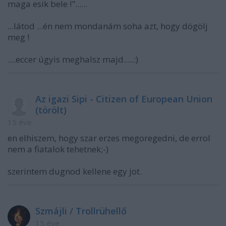
maga esik bele !"......
...látod ...én nem mondanám soha azt, hogy dögölj
meg !
....eccer úgyis meghalsz majd.....:)
Az igazi Sipi - Citizen of European Union
(törölt)
15 éve
en elhiszem, hogy szar erzes megoregedni, de errol
nem a fiatalok tehetnek;-)
szerintem dugnod kellene egy jot.
Szmájli / Trollrühellő
15 éve