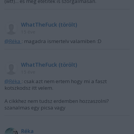
(wtf)... és még etetitek is szorgalmasan.
WhatTheFuck (törölt)
15 éve
@Réka ‎
: magadra ismertelv valamiben :D
WhatTheFuck (törölt)
15 éve
@Réka ‎
: csak azt nem ertem hogy mi a faszt
kotszkodsz itt velem.
A cikkhez nem tudsz erdemben hozzaszolni?
szanalmas egy picsa vagy
Réka ‎