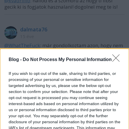
@kvadrillio
: hallod es a szomoru az hogy ti libsi
gecik ki is fogjatok hasznalani! dogolnel meg te is!
dalmata76
15 éve
@WhatTheFuck
: már gondolkoztam azon, hogy nem
írom bele a szül-i dátumot, lakcímet sem, ill. valaki
említette, hogy az utolsó 3 mh. került csak bele az
Blog -
Do Not Process My Personal Information
önéletrajzába.
az érettségi dátumát is kihagyta. most így első
If you wish to opt-out of the sale, sharing to third parties, or
hallásra fura lenne a kinézet, de ki tudja, csinálok
processing of your personal or sensitive information for
egy ilyen verziót is, már úgyis annyi van, majd az
targeted advertising by us, please use the below opt-out
üres óráimban elszórakozgatok vele:)
section to confirm your selection. Please note that after your
opt-out request is processed you may continue seeing
interest-based ads based on personal information utilized by
us or personal information disclosed to third parties prior to
dalmata76
your opt-out. You may separately opt-out of the further
15 éve
disclosure of your personal information by third parties on the
mothe nagyon eltűnt..
IAB’s list of downstream participants. This information may