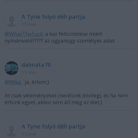
A Tyne folyó déli partja
15 éve
@WhatTheFuck
: a kor feltüntetése miért
nyilvánvaló????? az ugyanúgy személyes adat.
dalmata76
15 éve
@Réka ‎
: ja, értem:)
itt csak véleményeket cserélünk (elvileg), és ha nem
értünk egyet, akkor sem áll meg az élet:)
A Tyne folyó déli partja
15 éve