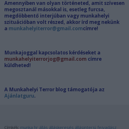
Amennyiben van olyan történeted, amit szívesen
megosztanál másokkal is, esetleg furcsa,
megdöbbentő interjúban vagy munkahelyi
szituációban volt részed, akkor írd meg nekünk
a
munkahelyiterror@gmail.com
címre!
Munkajoggal kapcsolatos kérdéseket a
munkahelyiterrorjog@gmail.com
címre
küldheted!
A Munkahelyi Terror blog támoga
tója az
Ajánlatguru
.
Címkék:
munka
hr
állás
álláskeresés
állásinterjú
fejvadász