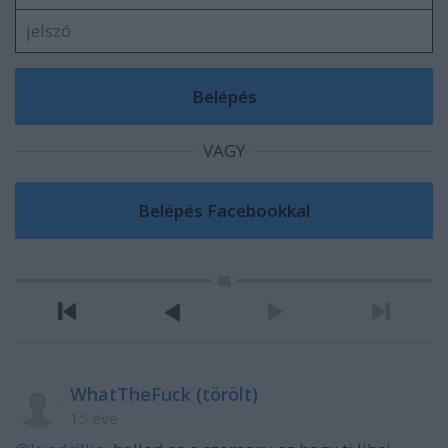
VAGY
WhatTheFuck (törölt)
15 éve