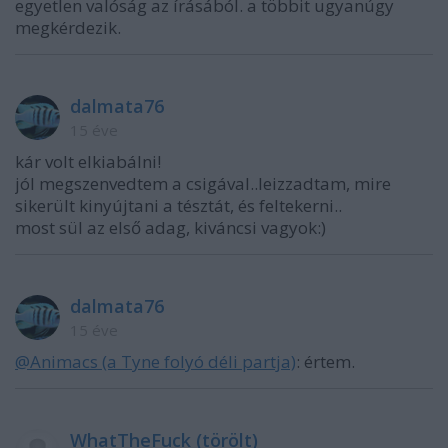
egyetlen valóság az írásából. a többit ugyanúgy
megkérdezik.
dalmata76
15 éve
kár volt elkiabálni!
jól megszenvedtem a csigával..leizzadtam, mire
sikerült kinyújtani a tésztát, és feltekerni..
most sül az első adag, kiváncsi vagyok:)
dalmata76
15 éve
@Animacs (a Tyne folyó déli partja)
: értem.
WhatTheFuck (törölt)