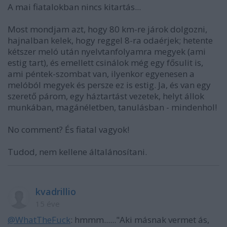
A mai fiatalokban nincs kitartás...
Most mondjam azt, hogy 80 km-re járok dolgozni,
hajnalban kelek, hogy reggel 8-ra odaérjek; hetente
kétszer meló után nyelvtanfolyamra megyek (ami
estig tart), és emellett csinálok még egy fősulit is,
ami péntek-szombat van, ilyenkor egyenesen a
melóból megyek és persze ez is estig. Ja, és van egy
szerető párom, egy háztartást vezetek, helyt állok
munkában, magánéletben, tanulásban - mindenhol!
No comment? És fiatal vagyok!
Tudod, nem kellene általánosítani.
kvadrillio
15 éve
@WhatTheFuck
: hmmm......"Aki másnak vermet ás,