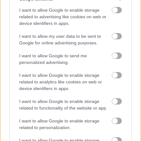
belelatnak! vagy a google - a minap kuldtem az
oneltrajzom s mikor a gombra klikkletem felugrott
I want to allow Google to enable storage
related to advertising like cookies on web or
egy abalak, hogy nem akart csatolni allomanyt? a
device identifiers in apps.
levleben meg lett emlitve hogy csatolok egy filet.
I want to allow my user data to be sent to
belatnak mindenhova - life is just a ride
Google for online advertising purposes.
I want to allow Google to send me
personalized advertising.
WhatTheFuck (törölt)
15 éve
I want to allow Google to enable storage
@dalmata76
: kint kulfoldon mar regen ugy megy.
related to analytics like cookies on web or
device identifiers in apps.
neked azert fura mert nem ahoz szoktal :)
I want to allow Google to enable storage
most rajtunk a sor szokajank hozza a HR ek a
related to functionality of the website or app.
mindenfele adatgyujto hamis al fejvadaszok.
I want to allow Google to enable storage
related to personalization.
Mert az adatokat te sajat onszantadbol adod meg :)
I want to allow Google to enable storage