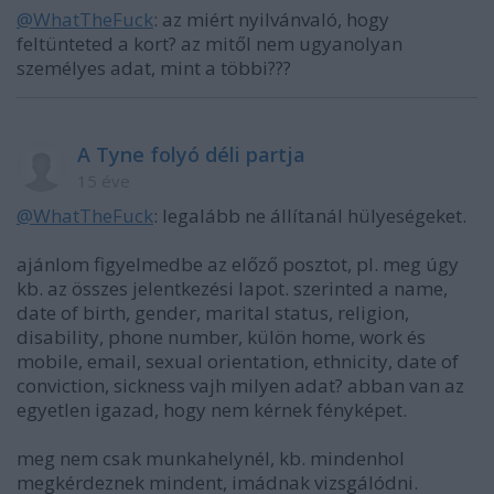
@WhatTheFuck
: az miért nyilvánvaló, hogy
feltünteted a kort? az mitől nem ugyanolyan
személyes adat, mint a többi???
A Tyne folyó déli partja
15 éve
@WhatTheFuck
: legalább ne állítanál hülyeségeket.
ajánlom figyelmedbe az előző posztot, pl. meg úgy
kb. az összes jelentkezési lapot. szerinted a name,
date of birth, gender, marital status, religion,
disability, phone number, külön home, work és
mobile, email, sexual orientation, ethnicity, date of
conviction, sickness vajh milyen adat? abban van az
egyetlen igazad, hogy nem kérnek fényképet.
meg nem csak munkahelynél, kb. mindenhol
megkérdeznek mindent, imádnak vizsgálódni.