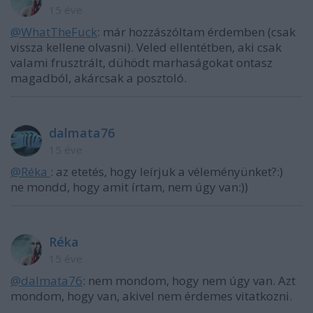
15 éve
@WhatTheFuck
: már hozzászóltam érdemben (csak
vissza kellene olvasni). Veled ellentétben, aki csak
valami frusztrált, dühödt marhaságokat ontasz
magadból, akárcsak a posztoló.
dalmata76
15 éve
@Réka ‎
: az etetés, hogy leírjuk a véleményünket?:)
ne mondd, hogy amit írtam, nem úgy van:))
Réka ‎
15 éve
@dalmata76
: nem mondom, hogy nem úgy van. Azt
mondom, hogy van, akivel nem érdemes vitatkozni.