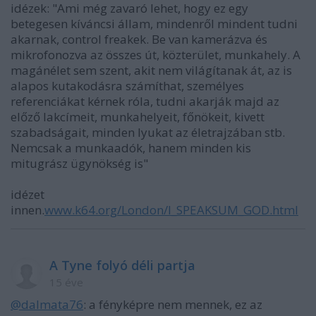
idézek: "Ami még zavaró lehet, hogy ez egy
betegesen kíváncsi állam, mindenről mindent tudni
akarnak, control freakek. Be van kamerázva és
mikrofonozva az összes út, közterület, munkahely. A
magánélet sem szent, akit nem világítanak át, az is
alapos kutakodásra számíthat, személyes
referenciákat kérnek róla, tudni akarják majd az
előző lakcímeit, munkahelyeit, főnökeit, kivett
szabadságait, minden lyukat az életrajzában stb.
Nemcsak a munkaadók, hanem minden kis
mitugrász ügynökség is"
idézet
innen.
www.k64.org/London/I_SPEAKSUM_GOD.html
A Tyne folyó déli partja
15 éve
@dalmata76
: a fényképre nem mennek, ez az