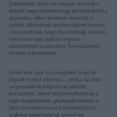
fiatalokban. Aztán ha mégsem mennek a
dolgok, vagy váratlanul egy porszem kerül a
gépezetbe, akkor könnyen elveszítik a
fejüket, kiborulnak...esetleg depisek lesznek.
Azon fogalmak, hogy elhívatottság, tisztelet,
tolerancia vagy lojalitás teljesen
ismeretlenek a számukra. Természetesen
tisztelet a kivételnek!
Ennél már csak az szomorúbb, hogy ők
fognak minket eltartani…. pedig, ha most
még engednék dolgozni az idősebb
korosztályt , akkor megtermelhetnénk a
saját nyugdíjunkat, gazdagabb lehetne a
jövő társadalma azzal a tudással,élet és
szakmai tapasztalattal, amivel mi