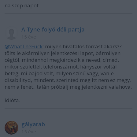
na szep napot
A Tyne folyó déli partja
15 éve
@WhatTheFuck
: milyen hivatalos forrást akarsz?
tölts le akármilyen jelentkezési lapot, bármilyen
cégtől, mindenhol megkérdezik a neved, címed,
mikor születtél, telefonszámot, hányszor voltál
beteg, mi bajod volt, milyen színű vagy, van-e
disabilityd, mindent. szerinted meg itt nem ez megy.
nem a fenét.. talán próbálj meg jelentkezni valahova.
idióta.
gályarab
15 éve