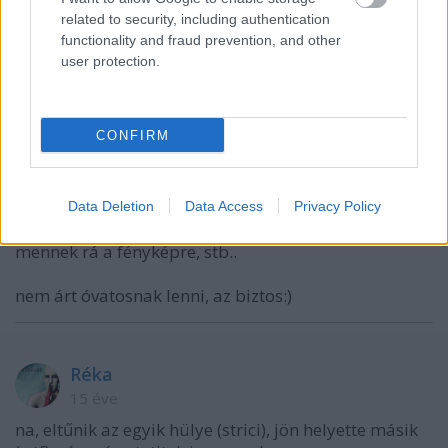
mint mindneki, nezd meg a facebook mindneki
related to security, including authentication
eletebe belelatsz :)
functionality and fraud prevention, and other
user protection.
vagy a google :) a minap figyelmeztetett hogy
csatoljama filet amit akartam kuldeni :)
CONFIRM
dalmata76
15 éve
Data Deletion
Data Access
Privacy Policy
@WhatTheFuck
: igen, hallottam én is, hogy kint nem
mennek rá a fényképre, stb..
nem árt óvatosnak lenni, az biztos:)
Réka ‎
15 éve
na, eltűnik az egyik hülye (strici), jön helyette másik