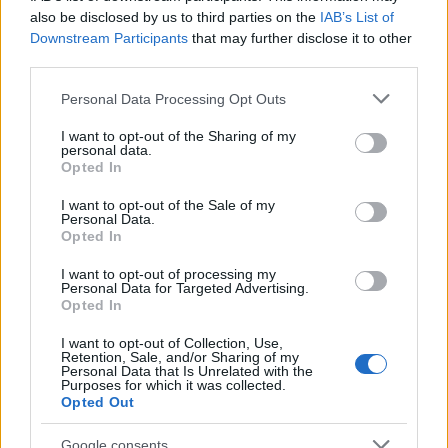
lehet, hogy belefeledkezett a kávéjába még reggel?
also be disclosed by us to third parties on the
IAB’s List of
:))
Downstream Participants
that may further disclose it to other
third parties.
Please note that this website/app uses one or more Google
Personal Data Processing Opt Outs
services and may gather and store information including but
WhatTheFuck (törölt)
not limited to your visit or usage behaviour. You may click to
I want to opt-out of the Sharing of my
15 éve
personal data.
grant or deny consent to Google and its third-party tags to
Opted In
@dalmata76
: kint angliaba mar nem tudom miota
use your data for below specified purposes in below Google
igy csinalajak..
consent section.
I want to opt-out of the Sale of my
Personal Data.
Opted In
azert fura mert te teljesen mas felehez szoktal.
I want to opt-out of processing my
na itt az ido hogy most szokjak a Hr esek meg a sok
Personal Data for Targeted Advertising.
adatgyujto fake fejfadesz ceg!
Opted In
I want to opt-out of Collection, Use,
gondolj bele mennyi helyre kikerul az adatod es azt
Retention, Sale, and/or Sharing of my
te oszantadbol adod meg. amit aztan a bunozok
Personal Data that Is Unrelated with the
Purposes for which it was collected.
felhasznalnak..
Opted Out
nezd csak a facebookot - mindnekinek az eletebe
Google consents