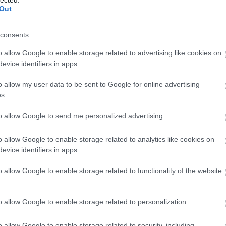
(
2023.04
Out
Kevese
miatt
consents
Mester
o allow Google to enable storage related to advertising like cookies on
blog dö
evice identifiers in apps.
posztok
(
2023.04
o allow my user data to be sent to Google for online advertising
Kevese
nk Te is! Több ezer állásajánlat a Cvonline.hu
s.
miatt
oldalán.
to allow Google to send me personalized advertising.
Utolsó
o allow Google to enable storage related to analytics like cookies on
KIE
evice identifiers in apps.
o allow Google to enable storage related to functionality of the website
o allow Google to enable storage related to personalization.
o allow Google to enable storage related to security, including