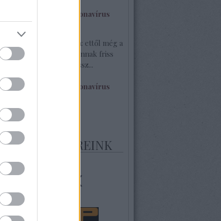
.17. 10:47
)
bb lesz a fizetés a koronavírus
séges Geci:
@Jumbóka: ettől még a
glött. Egy élő blogon vannak friss
. Itt egy darab sincs hossz...
.17. 08:19
)
bb lesz a fizetés a koronavírus
 20
MELT PARTNEREINK