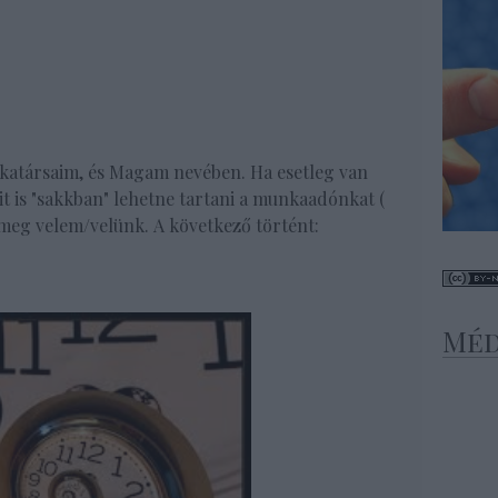
nkatársaim, és Magam nevében. Ha esetleg van
it is "sakkban" lehetne tartani a munkaadónkat (
 meg velem/velünk. A következő történt:
Méd