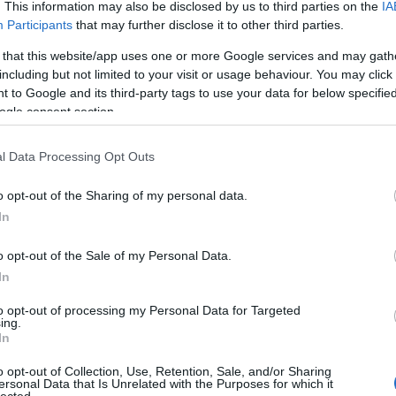
. This information may also be disclosed by us to third parties on the
IA
kezdő é
Participants
that may further disclose it to other third parties.
(
2026.06
Életem
 that this website/app uses one or more Google services and may gath
including but not limited to your visit or usage behaviour. You may click 
Evajun
 to Google and its third-party tags to use your data for below specifi
vágyom
ogle consent section.
nem eg
eljes napi munkaidő 8 óra, ettől több (maximum 12
(
2026.01
laló készenléti jellegű munkakört lát el (portás,
l Data Processing Opt Outs
Kevese
ltató hozzátartozója vagy tulajdonosa. Feltételezem,
miatt
ó meg. Az ún. munkaidő-keret esetén lehetőség van
o opt-out of the Sharing of my personal data.
tani, de a munkahét ebben az esetben is maximum
Michel
In
mindenképpen jogellenes.
SEMMI
MEGNE
o opt-out of the Sale of my Personal Data.
(
2023.08
In
Kevese
miatt
anúgy pótlékok (délutáni, éjszakai) is járnak
to opt-out of processing my Personal Data for Targeted
ing.
unkaidő-keretben végzik a munkájukat. Egy
In
Szumát
y bírságra számíthatna a munkáltatójuk.
Geci: 
o opt-out of Collection, Use, Retention, Sale, and/or Sharing
kicsit, 
ersonal Data that Is Unrelated with the Purposes for which it
lected.