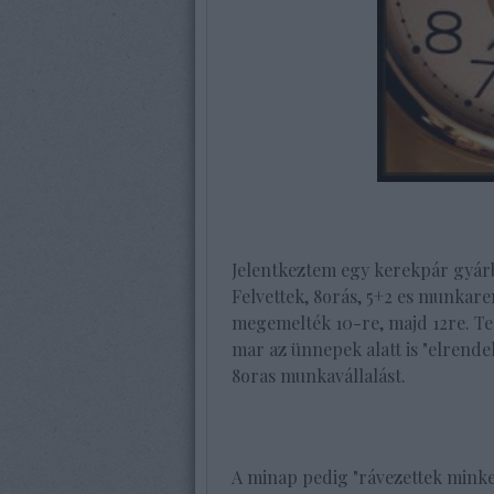
Jelentkeztem egy kerekpár gyárb
Felvettek, 8orás, 5+2 es munkare
megemelték 10-re, majd 12re. Te
mar az ünnepek alatt is "elrende
8oras munkavállalást.
A minap pedig "rávezettek minke