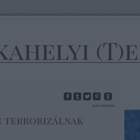
ahelyi (T)
24
komment
 terrorizálnak