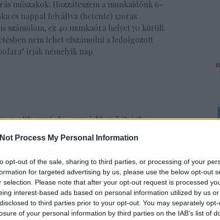
 órás műszakok. Hozzáteszem a munkaidőnk 6-
aka es nappal felváltva (hetente) 12oras
s számolom, ez 40 munkaóra helyet 70 körüli.
etésben nem lehet elszámolni a ledolgozott
fara" írják némelyik nap.
m
em otthagyni, de egyre jobban kétségbe
t miatt, es a folyamatos "terrorizálás" miatt.
Not Process My Personal Information
Fac
to opt-out of the sale, sharing to third parties, or processing of your per
formation for targeted advertising by us, please use the below opt-out s
m, Kollegaim nevében is!
r selection. Please note that after your opt-out request is processed y
UTO
eing interest-based ads based on personal information utilized by us or
disclosed to third parties prior to your opt-out. You may separately opt-
John S
losure of your personal information by third parties on the IAB’s list of
csalárd