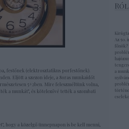
Ról
Kirúgt
Az 50. 
főnök?
problé
hajózu
tenger
a, festőnek (elektrosztatikus porfestőnek).
a munk
nden. Eljött a szezon ideje, a 8oras munkaidőt
nyilván
problé
rmészetesen 5+2ben. Mire feleszméltünk volna,
történe
lték a munkát", és kötelezővé tették a szombati
cselek
t", hogy a közelgő ünnepnapon is be kell menni,