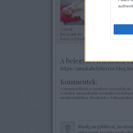
authenti
A főnök
A zsarnok
haragszik, ha
kolléganő
beteg a gyerek
A bejegyzés trackback c
https://munkahelyiterror.blog.hu
Kommentek:
A hozzászólások a
vonatkozó jogszabályok
é
technikai
üzemeltetője semmilyen felelőssége
szerkesztőjéhez. Részletek a
Felhasználási
Mindig megdöbbent, ha olyan 
túlóráznak kevéske szabadidejü