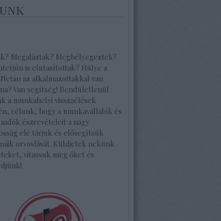
unk
ak? Megaláztak? Megbélyegeztek?
interjún is elutasítottak? Hülye a
 Netán az alkalmazottakkal van
ma? Van segítség! Rendületlenül
nk a munkahelyi visszaélések
én, célunk, hogy a munkavállalók és
aadók észrevételeit a nagy
osság elé tárjuk és elősegítsük
máik orvoslását. Küldjetek nekünk
teket, vitassuk meg őket és
edjünk!