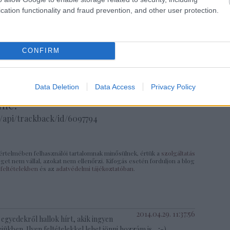
cation functionality and fraud prevention, and other user protection.
Álláskeresés
Valószínűleg nem
Undorral járunk
CONFIRM
egyedülálló
innen fogok
be dolgozni
anyaként
nyugdíjba menni
Data Deletion
Data Access
Privacy Policy
íme:
/api/trackback/id/6097794
rtelmében felhasználói tartalomnak minősülnek, értük a
szolgáltatás
t nem vállal, azokat nem ellenőrzi. Kifogás esetén forduljon a blog
 feltételekben
és az
adatvédelmi tájékoztatóban
.
2014.04.29. 11:37:56
egyedekről hallok hírt, akik ingyen
kben. Ilyen feltételekkel lehet jönni hozzám is... ;-)