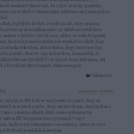
sit: munkáért fizetés jár, ha a góré nem így gondolja,
erszám a kezedből és elmész haza. Sabbaton meg ünnepeken
yból.
lhat, legfeljebb kérhet, és nyilvánvaló, hogy arányos
a, és persze az új megállapodást egy újabb szerződésben
gy amikor a fizetésre kerül a sor, akkor ne tudja letagadni.
t, ha tényleg ennyi irdatlan sok munkát bevállalt, hogy
ával tudja teljesíteni, akkor biztos, hogy most nem fog
heti a pönálét. Most te vagy helyzetben, használd ki, és
állapodást az egyedtől! És ne hagyd, hogy halogassa, adj
k a következő fizetésnapot, utána nyasgem.
Válasz erre
blog
2014.04.30. 10:25:50
t, még így is. Mit kellene még tennie a cégnek, hogy ne
nkinek nem jutott eszébe, hogy megkérdezze, hogyan lesz a
nincs a munkavállalók által rendes nyilvántartás
s" miben áll? Kirúgással fenyegetőznek? Vagy?
hoz, ha ilyen sok túlmunkára van szükség, akkor kevés a
m feltétlenül gondolják komolyan.