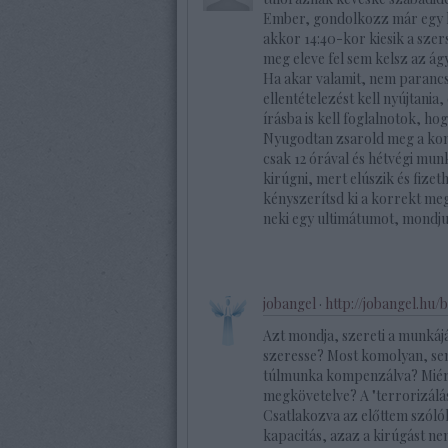
Ember, gondolkozz már egy kic
akkor 14:40-kor kiesik a sz
meg eleve fel sem kelsz az ág
Ha akar valamit, nem parancso
ellentételezést kell nyújtani
írásba is kell foglalnotok, ho
Nyugodtan zsarold meg a komá
csak 12 órával és hétvégi munk
kirúgni, mert elúszik és fizet
kényszerítsd ki a korrekt meg
neki egy ultimátumot, mondju
jobangel
·
http://jobangel.hu/
Azt mondja, szereti a munkájá
szeresse? Most komolyan, se
túlmunka kompenzálva? Miért 
megkövetelve? A "terrorizálá
Csatlakozva az előttem szóló
kapacitás, azaz a kirúgást ne