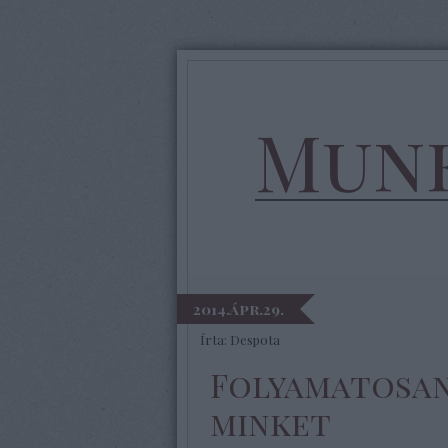
Munk
2014.ápr.29.
Írta:
Despota
Folyamatosan
minket