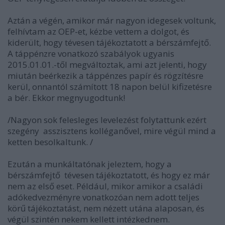
Aztán a végén, amikor már nagyon idegesek voltunk,
felhívtam az OEP-et, kézbe vettem a dolgot, és
kiderült, hogy tévesen tájékoztatott a bérszámfejtő.
A táppénzre vonatkozó szabályok ugyanis
2015.01.01.-től megváltoztak, ami azt jelenti, hogy
miután beérkezik a táppénzes papír és rögzítésre
kerül, onnantól számított 18 napon belül kifizetésre
a bér. Ekkor megnyugodtunk!
/Nagyon sok felesleges levelezést folytattunk ezért
szegény asszisztens kolléganővel, mire végül mind a
ketten besolkaltunk. /
Ezután a munkáltatónak jeleztem, hogy a
bérszámfejtő tévesen tájékoztatott, és hogy ez már
nem az első eset. Például, mikor amikor a családi
adókedvezményre vonatkozóan nem adott teljes
körű tájékoztatást, nem nézett utána alaposan, és
végül szintén nekem kellett intézkednem.