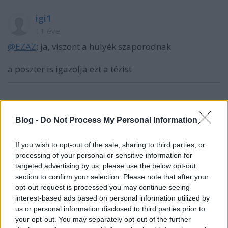
igi1
11 éve
@EZAZ
: ja, viszont a hülyék szaporodnak
a poszter is igazolja ezt a tézist
Slevin8
Blog -
Do Not Process My Personal Information
11 éve
@Silkent
: Most abba szerintem ne menjunk bele,
If you wish to opt-out of the sale, sharing to third parties, or
hogy a vezetok miert keresnek annyit es miert
processing of your personal or sensitive information for
kapnak annyi premiumot, amennyit.
targeted advertising by us, please use the below opt-out
Ismeroseim reven van nemi ralatasom a
section to confirm your selection. Please note that after your
kozigazgatsra is, ott azert elegge mas a fizetesi es
opt-out request is processed you may continue seeing
juttatasi rendszer, mint akarmelyik multinal, szoval
interest-based ads based on personal information utilized by
nem is szeretnem osszehasonlitani a kettot.
us or personal information disclosed to third parties prior to
Nalunk 1100-1200 fore van 3 berszamfejto. En
your opt-out. You may separately opt-out of the further
annyit mondtam, h ok is ugyanugy hibazhatnak,