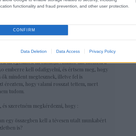
cation functionality and fraud prevention, and other user protection.
agyok, akkor elvileg jobban is odafigyelnek rám,
enti eset alapján sajnos ez mégsem így van!
CONFIRM
 most a pénz miatt. Ezek szerint, akkor tényleg
Data Deletion
Data Access
Privacy Policy
ött a munkabérem. Egyszerűen azt érzem, hogy
ek az egésznek az okozója. Amikor azt mondta a
40 emberre kell odafigyelni, és értsem meg, hogy
 ők mindent megtesznek, illetve fel is
zt éreztem, hogy valami rosszat tettem, mert
 nem tudom.
i, és szeretném megkérdezni, hogy :
ban egy összegben kell a tévesen utalt munkabért
zletben is?