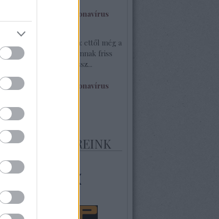
.17. 10:47
)
bb lesz a fizetés a koronavírus
séges Geci:
@Jumbóka: ettől még a
glött. Egy élő blogon vannak friss
. Itt egy darab sincs hossz...
.17. 08:19
)
bb lesz a fizetés a koronavírus
 20
MELT PARTNEREINK