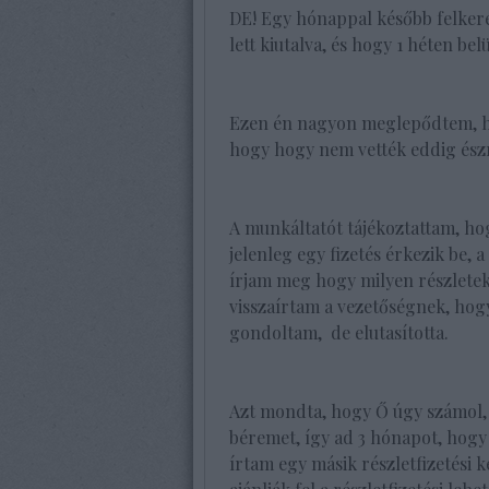
DE! Egy hónappal később felkere
lett kiutalva, és hogy 1 héten belü
Ezen én nagyon meglepődtem, hi
hogy hogy nem vették eddig észr
A munkáltatót tájékoztattam, ho
jelenleg egy fizetés érkezik be,
írjam meg hogy milyen részletek
visszaírtam a vezetőségnek, hog
gondoltam, de elutasította.
Azt mondta, hogy Ő úgy számol, 
béremet, így ad 3 hónapot, hogy
írtam egy másik részletfizetési