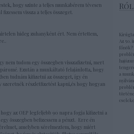
Ról
stek, hogy szinte a teljes munkabérem tévesen
l fizessem vissza a teljes összeget.
rtelen hideg zuhanyként ért. Nem értettem,
Kirúgt
e..
Az 50. 
főnök?
problé
hajózu
gy nem tudom egy összegben visszafizetni, mert
tenger
 a páromé. Ezután a munkáltató felajánlotta, hogy
a munk
ben tudnám kifizetni az összeget, így én
nyilván
y szeretnék részletfizetést kapni,és hogy hogyan
problé
történe
cselek
hogy az OEP legfeljebb 90 napra fogja kifizetni a
 egy összegben befizessem a pénzt. Erre én
 kérelmet, amelyben sérelmeztem, hogy miért