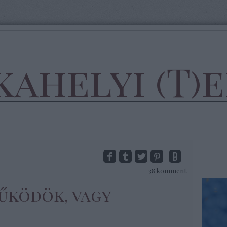
ahelyi (T)
38
komment
űködök, vagy