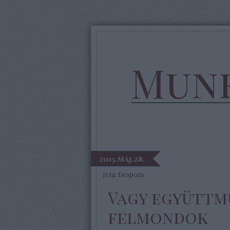
Munk
2015.máj.28.
Írta:
Despota
Vagy együttm
felmondok