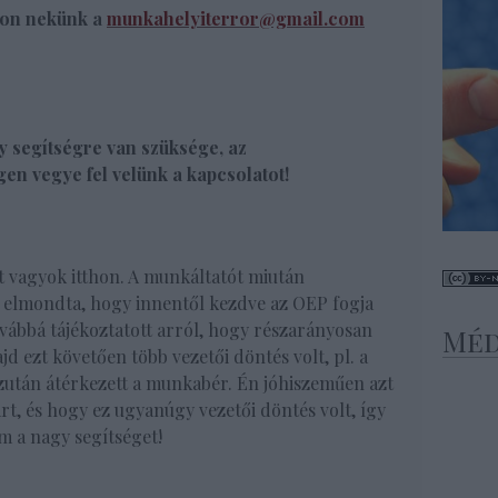
rjon nekünk a
munkahelyiterror@gmail.com
 segítségre van szüksége, az
en vegye fel velünk a kapcsolatot!
t vagyok itthon. A munkáltatót miután
 elmondta, hogy innentől kezdve az OEP fogja
ovábbá tájékoztatott arról, hogy részarányosan
Méd
d ezt követően több vezetői döntés volt, pl. a
zután átérkezett a munkabér. Én jóhiszeműen azt
árt, és hogy ez ugyanúgy vezetői döntés volt, így
 a nagy segítséget!