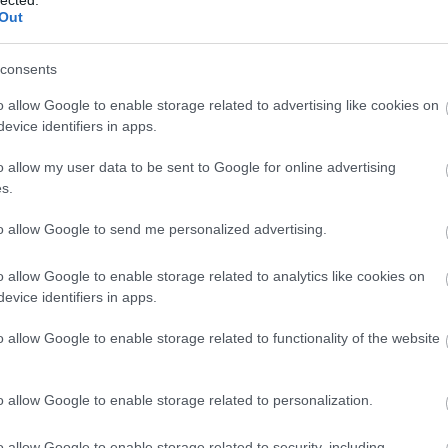
zott ezzel, persze megértem, hogy a dolgozó
(
2023.04
Out
Kevese
it sok volt!
miatt
consents
Mester
ozott, hogy igaz speciális eset vagyok, de 40
o allow Google to enable storage related to advertising like cookies on
blog dö
tudnak mindenkire figyelni, és ha ez nem felel
evice identifiers in apps.
posztok
tok. A felmondási lehetőséget akkor mondta,
(
2023.04
o allow my user data to be sent to Google for online advertising
etne-e az, hogy én beküldöm az OEP-nem a
Kevese
s.
amarabb megkaphassam a bért, és minél
miatt
sen kiutalt munkabért.
to allow Google to send me personalized advertising.
Utolsó
o allow Google to enable storage related to analytics like cookies on
KIE
nem engedélyezte(mivel ha munkaügyi ellenőrzést
evice identifiers in apps.
 a távollétemet.(később az OEP-hez
o allow Google to enable storage related to functionality of the website
k, hogy miért ne vihetném be, adnak erről
a munkáltató ha kimegy hozzá egy munkaügyi
g álláspontját, és elfogadtam.
o allow Google to enable storage related to personalization.
elmondhatok, vagy továbbra is együttműködöm
o allow Google to enable storage related to security, including