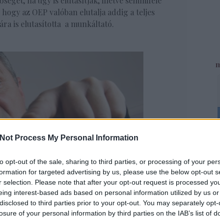
tőséget, ha úgy is elutasítják, illetve semmiféle
 hogy az OEP valóban elutalja addig a teljes
ra is elutasította a munkáltató.
m
Not Process My Personal Information
Fac
to opt-out of the sale, sharing to third parties, or processing of your per
formation for targeted advertising by us, please use the below opt-out s
r selection. Please note that after your opt-out request is processed y
UTO
eing interest-based ads based on personal information utilized by us or
disclosed to third parties prior to your opt-out. You may separately opt-
John S
losure of your personal information by third parties on the IAB’s list of
csalárd