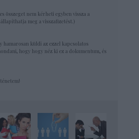
ljes összeget nem kérheti egyben vissza a
lapíthatja meg a visszafizetést.)
y hamarosan küldi az ezzel kapcsolatos
dani, hogy hogy néz ki ez a dokumentum, és
rténetem!