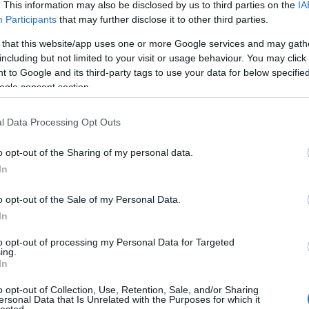
. This information may also be disclosed by us to third parties on the
IA
kezdő é
Participants
that may further disclose it to other third parties.
(
2026.06
mal, hogy most akkor mi lesz? Hogyan fogjuk
Életem
 that this website/app uses one or more Google services and may gath
sen elutalja időben az összeget?
including but not limited to your visit or usage behaviour. You may click 
Evajun
 to Google and its third-party tags to use your data for below specifi
vágyom
n idegesek voltunk, felhívtam az OEP-et, kézbe
ogle consent section.
nem eg
y tévesen tájékoztatott a bérszámfejtő. A
(
2026.01
gyanis 2015.01.01.-től megváltoztak, ami azt
l Data Processing Opt Outs
Kevese
 táppénzes papír és rögzítésre kerül, onnantól
miatt
tésre a bér. Ekkor megnyugodtunk!
o opt-out of the Sharing of my personal data.
Michel
In
t folytattunk ezért szegény asszisztens
SEMMI
ketten besolkaltunk. /
MEGNE
o opt-out of the Sale of my Personal Data.
(
2023.08
In
Kevese
, hogy a bérszámfejtő tévesen tájékoztatott, és
miatt
to opt-out of processing my Personal Data for Targeted
éldául, mikor amikor a családi adókedvezményre
ing.
ű tájékoztatást, nem nézett utána alaposan, és
In
Szumát
ézkednem.
Geci: 
o opt-out of Collection, Use, Retention, Sale, and/or Sharing
kicsit, 
ersonal Data that Is Unrelated with the Purposes for which it
lected.