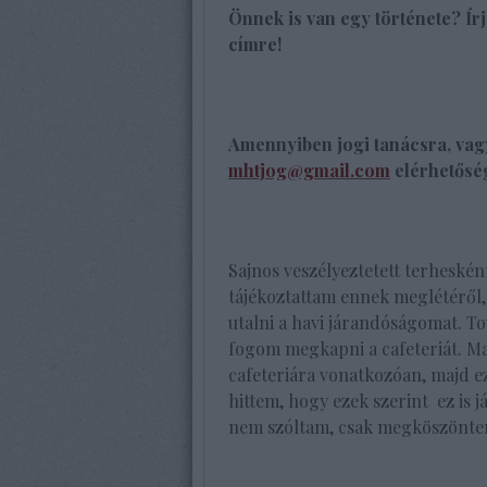
Önnek is van egy története? Í
címre!
Amennyiben jogi tanácsra, vagy
mhtjog@gmail.com
elérhetőség
Sajnos veszélyeztetett terheskén
tájékoztattam ennek meglétéről,
utalni a havi járandóságomat. T
fogom megkapni a cafeteriát. Maj
cafeteriára vonatkozóan, majd e
hittem, hogy ezek szerint ez is j
nem szóltam, csak megköszöntem