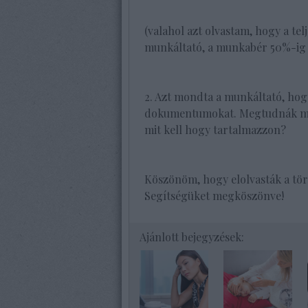
(valahol azt olvastam, hogy a te
munkáltató, a munkabér 50%-ig ál
2. Azt mondta a munkáltató, hog
dokumentumokat. Megtudnák mon
mit kell hogy tartalmazzon?
Köszönöm, hogy elolvasták a tö
Segítségüket megköszönve!
Ajánlott bejegyzések: