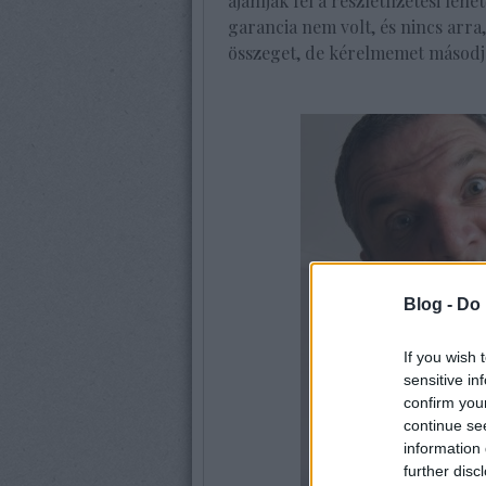
ajánlják fel a részletfizetési lehe
garancia nem volt, és nincs arra,
összeget, de kérelmemet másodjá
Blog -
Do 
If you wish 
sensitive in
confirm you
continue se
information 
further disc