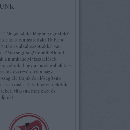
unk
ak? Megaláztak? Megbélyegeztek?
interjún is elutasítottak? Hülye a
 Netán az alkalmazottakkal van
ma? Van segítség! Rendületlenül
nk a munkahelyi visszaélések
én, célunk, hogy a munkavállalók és
aadók észrevételeit a nagy
osság elé tárjuk és elősegítsük
máik orvoslását. Küldjetek nekünk
teket, vitassuk meg őket és
edjünk!