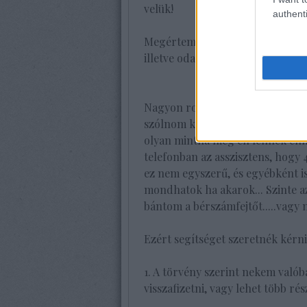
velük!
authenti
Megértem, de ha speciális eset v
illetve odafigyelhetnének, de a f
Nagyon rossz érzés,. idegeskedek
szólnom kellett volna, hogy átj
olyan mintha még én lennék enn
telefonban az asszisztens, hogy 
ez nem egyszerű, és egyébként is
mondhatok ha akarok... Szinte a
bántom a bérszámfejtőt.....vagy
Ezért segítséget szeretnék kérn
1. A törvény szerint nekem való
visszafizetni, vagy lehet több rés