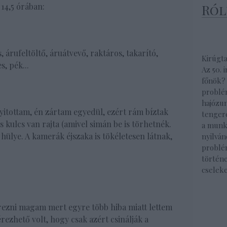
14,5 órában:
Ról
 árufeltöltő, áruátvevő, raktáros, takarító,
Kirúgt
s, pék...
Az 50. 
főnök?
problé
hajózu
yitottam, én zártam egyedül, ezért rám bíztak
tenger
 kulcs van rajta (amivel simán be is törhetnék.
a munk
ülye. A kamerák éjszaka is tökéletesen látnak,
nyilván
problé
történe
cselek
rezni magam mert egyre több hiba miatt lettem
rezhető volt, hogy csak azért csinálják a