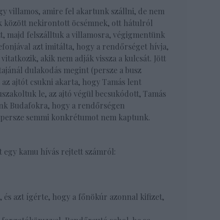
y villamos, amire fel akartunk szállni, de nem
ek között nekirontott öcsémnek, ott hátulról
 majd felszálltuk a villamosra, végigmentünk
efonjával azt imitálta, hogy a rendőrséget hívja,
tatkozik, akik nem adják vissza a kulcsát. Jött
jtajánál dulakodás megint (persze a busz
t az ajtót csukni akarta, hogy Tamás lent
szakoltuk le, az ajtó végül becsukódott, Tamás
tünk Budafokra, hogy a rendőrségen
, persze semmi konkrétumot nem kaptunk.
t egy kamu hívás rejtett számról:
 és azt ígérte, hogy a főnökúr azonnal kifizet,