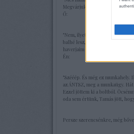
authenti
Megvárjuk."
Ő:
"Nem, ilyet nem játszunk. 5 perc
balhé lesz, és a pénzedet majd 
haverjaim megtalálnak, és majd
Én:
"Szééép. És még ez munkahely. Il
az ÁNTSZ, meg a munkaügy. Hát a
Ezzel jöttem ki a boltból. Öcsé
oda sem értünk, Tamás jött, hog
Persze szerencsénkre, még bőven 