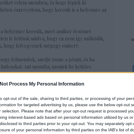
nyüket velem szemben, és hogy lépjek ki
A héten észrevettem, hogy keresik is a helyemre az
 a helyemre keresik, mert amikor öcsémet
ten le lettünk szidva, hogy ez nem így működik,
m
ük, hogy felvegyenek mégegy embert.
hogy felmondok, szedje össze a pénzt, és ha
 kulcsokat. Azt mondta, menjek be kettőre.
Not Process My Personal Information
Fac
to opt-out of the sale, sharing to third parties, or processing of your per
formation for targeted advertising by us, please use the below opt-out s
r selection. Please note that after your opt-out request is processed y
UTO
eing interest-based ads based on personal information utilized by us or
disclosed to third parties prior to your opt-out. You may separately opt-
John S
losure of your personal information by third parties on the IAB’s list of
csalárd