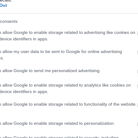
(
2023.04
Out
t rögtön visszanézitek?! Bezzeg, amikor szóltam,
Kevese
 meg, mi lett vele, miért nem néztétek vissza?
miatt
előle gond!" - Mondtam én.
consents
Mester
o allow Google to enable storage related to advertising like cookies on
blog dö
evice identifiers in apps.
posztok
lytatta, mire én:
(
2023.04
o allow my user data to be sent to Google for online advertising
Kevese
s.
miatt
i jöttem. Felmondok, fizessél ki, és megkapod a
to allow Google to send me personalized advertising.
Utolsó
o allow Google to enable storage related to analytics like cookies on
KIE
evice identifiers in apps.
eszed ide az asztalra a kulcsokat, és MAJD
o allow Google to enable storage related to functionality of the website
o allow Google to enable storage related to personalization.
. Ha megkapom a pénzt, idejön a kulcs.
o allow Google to enable storage related to security, including