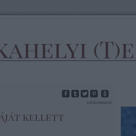
ahelyi (T)
108
komment
áját kellett