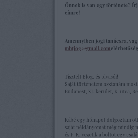
Önnek is van egy története? Í
címre!
Amennyiben jogi tanácsra, vagy
mhtjog@gmail.com
elérhetőség
Tisztelt Blog, és olvasói!
Saját történetem osztanám most
Budapest, XI. kerület, K. utca, Re
Kábé egy hónapot dolgoztam ott
saját példányomat még mindig n
és P. K. vezetik a boltot egy csa