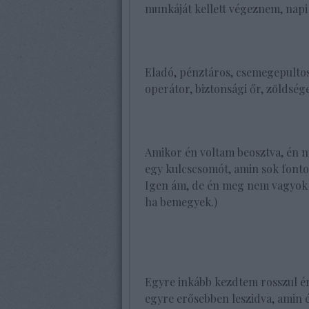
munkáját kellett végeznem, napi 
Eladó, pénztáros, csemegepultos,
operátor, biztonsági őr, zöldsége
Amikor én voltam beosztva, én n
egy kulcscsomót, amin sok fontos
Igen ám, de én meg nem vagyok h
ha bemegyek.)
Egyre inkább kezdtem rosszul é
egyre erősebben leszidva, amin é