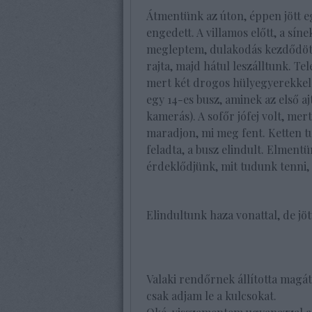
Átmentünk az úton, éppen jött eg
engedett. A villamos előtt, a sín
megleptem, dulakodás kezdődött,
rajta, majd hátul leszálltunk. Tel
mert két drogos hülyegyerekkel vi
egy 14-es busz, aminek az első a
kamerás). A sofőr jófej volt, mer
maradjon, mi meg fent. Ketten tu
feladta, a busz elindult. Elmen
érdeklődjünk, mit tudunk tenni
Elindultunk haza vonattal, de jöt
Valaki rendőrnek állította magát,
csak adjam le a kulcsokat.