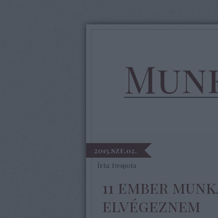
Munk
2015.sze.02.
Írta:
Despota
11 ember munk
elvégeznem