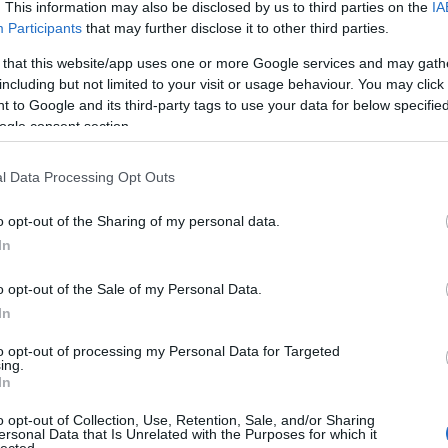
. This information may also be disclosed by us to third parties on the
IA
kezdő é
Participants
that may further disclose it to other third parties.
(
2026.06
Életem
 that this website/app uses one or more Google services and may gath
including but not limited to your visit or usage behaviour. You may click 
Evajun
 to Google and its third-party tags to use your data for below specifi
vágyom
ogle consent section.
nem eg
(
2026.01
l Data Processing Opt Outs
Kevese
miatt
o opt-out of the Sharing of my personal data.
Michel
In
SEMMI
MEGNE
o opt-out of the Sale of my Personal Data.
ulcscsomó, de ő elmaradt valahol a környéken.
(
2023.08
In
hogy akkor elintézzük az anyagiakat.
Kevese
miatt
 látták a kamerán, hogy elraktam egy zacskónyi
to opt-out of processing my Personal Data for Targeted
ing.
etesen kaptam engedélyt), és hogy ez lopásnak
In
Szumát
Geci: 
o opt-out of Collection, Use, Retention, Sale, and/or Sharing
kicsit, 
ersonal Data that Is Unrelated with the Purposes for which it
lected.