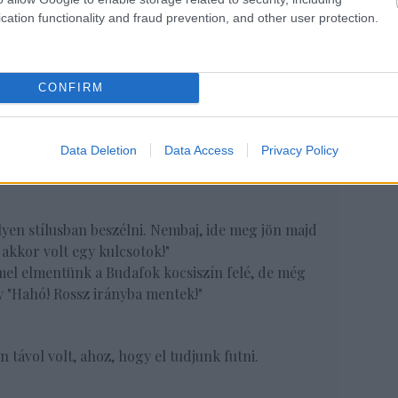
cation functionality and fraud prevention, and other user protection.
CONFIRM
ed van, hogy leadd a kulcsot, vagy különben itt
megkapod. Meg még rád is verek! És a nyomozó
 azoknak magyarázkodhatsz!"
Data Deletion
Data Access
Privacy Policy
yen stílusban beszélni. Nembaj, ide meg jön majd
kkor volt egy kulcsotok!"
mmel elmentünk a Budafok kocsiszín felé, de még
y "Hahó! Rossz irányba mentek!"
távol volt, ahoz, hogy el tudjunk futni.