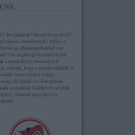
unk
ak? Megaláztak? Megbélyegeztek?
interjún is elutasítottak? Hülye a
 Netán az alkalmazottakkal van
ma? Van segítség! Rendületlenül
nk a munkahelyi visszaélések
én, célunk, hogy a munkavállalók és
aadók észrevételeit a nagy
osság elé tárjuk és elősegítsük
máik orvoslását. Küldjetek nekünk
teket, vitassuk meg őket és
edjünk!