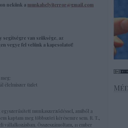
rjon nekünk a
munkahelyiterror@gmail.com
 segítségre van szüksége, az
en vegye fel velünk a kapcsolatot!
 meg:
ál élelmiszer üzlet
Méd
 egyszerűsített munkaszerződéssel, amiből a
em kaptam meg többszöri kérésemre sem. R. T.,
ládi vállalkozásban. Összeszámoltam, 11 ember