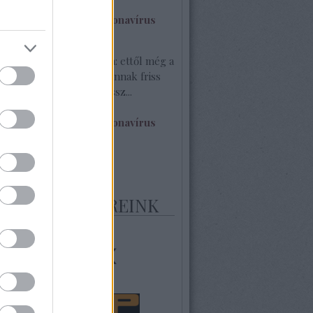
.17. 10:47
)
bb lesz a fizetés a koronavírus
séges Geci:
@Jumbóka: ettől még a
glött. Egy élő blogon vannak friss
. Itt egy darab sincs hossz...
.17. 08:19
)
bb lesz a fizetés a koronavírus
 20
MELT PARTNEREINK