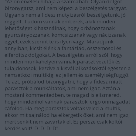
"Az ön érvelési hibája a szalmabáb. Olyan dolgot
bizonygatsz, ami nem képezi a beszélgetés tárgyát.
Ugyanis nem a fidesz mutyizásról beszélgetünk, jó
reggelt. Tudom vannak emberek, akik minden
lehetőséget kihasználnak, hogy orbánozzanak
gyurcsányozzanak, komcsizzanak vagy nácizzanak
egyet, ezek szerint te is ilyen vagy. Maradjunk
annyiban, kicsit élénk a fantáziád, összemosol és
elferdítsz dolgokat. A beszélgetés arról szól, hogy
minden munkahelyen vannak paraszt vezetők és
tulajdonosok, kezdve a kisvállalkozásoktól egészen a
nemzetközi multikig, ez jellem és személyiségfüggő.
Te azt, próbálod bizonygatni, hogy a fidesz miatt
parasztok a munkáltatók, ami nem igaz. Aztán a
mostani kommentedben, te magad is elismered,
hogy mindenhol vannak parasztok, ergo önmagadat
cáfolod. Ha meg parasztok voltak veled a multik,
akkor mit sajnálod ha elkergetik őket, ami nem igaz,
mert senkit nem zavartak el. Ez persze csak költői
kérdés volt! :D :D :D :D"