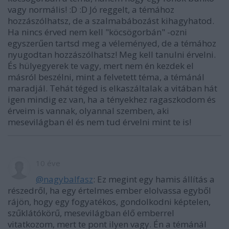
vagy normális! :D :D Jó reggelt, a témához
hozzászólhatsz, de a szalmabábozást kihagyhatod.
Ha nincs érved nem kell "köcsögorbán" -ozni
egyszerűen tartsd meg a véleményed, de a témához
nyugodtan hozzászólhatsz! Meg kell tanulni érvelni.
És hülyegyerek te vagy, mert nem én kezdek el
másról beszélni, mint a felvetett téma, a témánál
maradjál. Tehát téged is elkaszáltalak a vitában hát
igen mindig ez van, ha a tényekhez ragaszkodom és
érveim is vannak, olyannal szemben, aki
mesevilágban él és nem tud érvelni mint te is!
10 éve
@nagybalfasz
: Ez megint egy hamis állítás a
részedről, ha egy értelmes ember elolvassa egyből
rájön, hogy egy fogyatékos, gondolkodni képtelen,
szűklátókörű, mesevilágban élő emberrel
vitatkozom, mert te pont ilyen vagy. Én a témánál