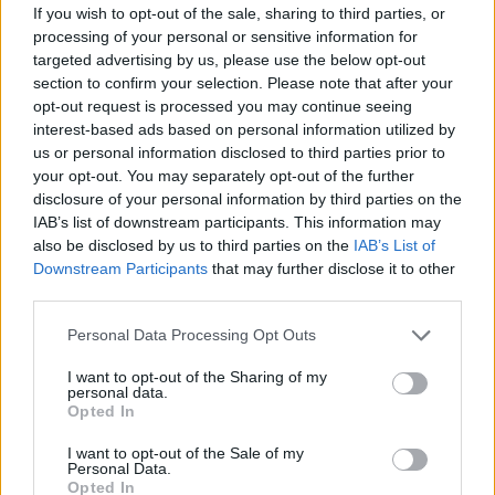
If you wish to opt-out of the sale, sharing to third parties, or
hozzáaszólásokat. Csupán a te cinikus kettős
processing of your personal or sensitive information for
mércédre próbálta felhívni a figyelmedet. És már én
targeted advertising by us, please use the below opt-out
is jeleztem ezt neked. Úgy látszik, nem én vagyok itt
section to confirm your selection. Please note that after your
az egyetlen, akinek az ilyen hiteltelen, szelektív
opt-out request is processed you may continue seeing
"igazságérzettől" kifordul a gyomra.
interest-based ads based on personal information utilized by
us or personal information disclosed to third parties prior to
Ja, megjegyzem, egy emberről tudjuk itt egész
your opt-out. You may separately opt-out of the further
biztosan, hogy már a ki tudja hányadik nickjén
disclosure of your personal information by third parties on the
írogat ide (egy korábbin nyíltan el is ismerte, hogy
IAB’s list of downstream participants. This information may
csak trollkodni és rombolni jár ide). És te a többes
also be disclosed by us to third parties on the
IAB’s List of
nickhasználat miatti kritikáddal ismét erősen
Downstream Participants
that may further disclose it to other
eltévesztetted a házszámot.
third parties.
Please note that this website/app uses one or more Google
@Sörömpőőr
:
Personal Data Processing Opt Outs
services and may gather and store information including but
Na egy kutyasétáltatás meg egy teszkós bevásárlás
not limited to your visit or usage behaviour. You may click to
I want to opt-out of the Sharing of my
között megint idekommenteltél egy vaskos
personal data.
grant or deny consent to Google and its third-party tags to
fenyegetést. Remélem, minden középosztálybeli
Opted In
use your data for below specified purposes in below Google
"burzsuj" beiktat majd ezentúl a napi rutinjába tíz
consent section.
I want to opt-out of the Sale of my
perc rettegést.
Personal Data.
Opted In