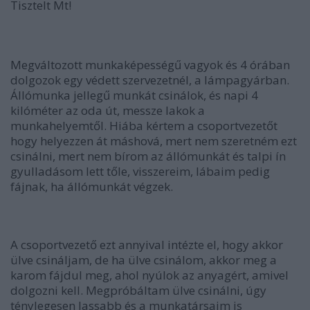
Tisztelt Mt!
Megváltozott munkaképességű vagyok és 4 órában
dolgozok egy védett szervezetnél, a lámpagyárban.
Állómunka jellegű munkát csinálok, és napi 4
kilóméter az oda út, messze lakok a
munkahelyemtől. Hiába kértem a csoportvezetőt
hogy helyezzen át máshová, mert nem szeretném ezt
csinálni, mert nem bírom az állómunkát és talpi ín
gyulladásom lett tőle, visszereim, lábaim pedig
fájnak, ha állómunkát végzek.
A csoportvezető ezt annyival intézte el, hogy akkor
ülve csináljam, de ha ülve csinálom, akkor meg a
karom fájdul meg, ahol nyúlok az anyagért, amivel
dolgozni kell. Megpróbáltam ülve csinálni, úgy
ténylegesen lassabb és a munkatársaim is