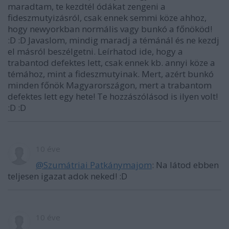
maradtam, te kezdtél ódákat zengeni a
fideszmutyizásról, csak ennek semmi köze ahhoz,
hogy newyorkban normális vagy bunkó a főnököd!
:D :D Javaslom, mindig maradj a témánál és ne kezdj
el másról beszélgetni. Leírhatod ide, hogy a
trabantod defektes lett, csak ennek kb. annyi köze a
témához, mint a fideszmutyinak. Mert, azért bunkó
minden főnök Magyarországon, mert a trabantom
defektes lett egy hete! Te hozzászólásod is ilyen volt!
:D :D
10 éve
@Szumátriai Patkánymajom
: Na látod ebben
teljesen igazat adok neked! :D
10 éve