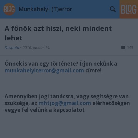
Munkahelyi (T)error
A főnök azt hiszi, neki mindent
lehet
Despota
•
2016. január 14.
145
Önnek is van egy története? Írjon nekünk a
munkahelyiterror@gmail.com
címre!
Amennyiben jogi tanácsra, vagy segítségre van
szüksége, az
mhtjog@gmail.com
elérhetőségen
vegye fel velünk a kapcsolatot