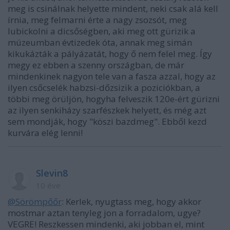
meg is csinálnak helyette mindent, neki csak alá kell
írnia, meg felmarni érte a nagy zsozsót, meg
lubickolni a dicsőségben, aki meg ott gürizik a
múzeumban évtizedek óta, annak meg simán
kikukázták a pályázatát, hogy ő nem felel meg. Így
megy ez ebben a szenny országban, de már
mindenkinek nagyon tele van a fasza azzal, hogy az
ilyen csőcselék habzsi-dőzsizik a poziciókban, a
többi meg örüljön, hogyha felveszik 120e-ért gürizni
az ilyen senkiházy szarfészkek helyett, és még azt
sem mondják, hogy "köszi bazdmeg". Ebből kezd
kurvára elég lenni!
Slevin8
10 éve
@Sörömpőőr
: Kerlek, nyugtass meg, hogy akkor
mostmar aztan tenyleg jon a forradalom, ugye?
VEGRE! Reszkessen mindenki, aki jobban el, mint