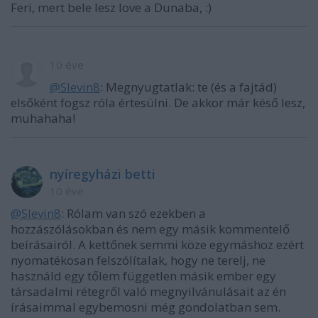
Feri, mert bele lesz love a Dunaba, :)
10 éve
@Slevin8
: Megnyugtatlak: te (és a fajtád)
elsőként fogsz róla értesülni. De akkor már késő lesz,
muhahaha!
nyíregyházi betti
10 éve
@Slevin8
: Rólam van szó ezekben a
hozzászólásokban és nem egy másik kommentelő
beírásairól. A kettőnek semmi köze egymáshoz ezért
nyomatékosan felszólítalak, hogy ne terelj, ne
használd egy tőlem független másik ember egy
társadalmi rétegről való megnyilvánulásait az én
írásaimmal egybemosni még gondolatban sem.