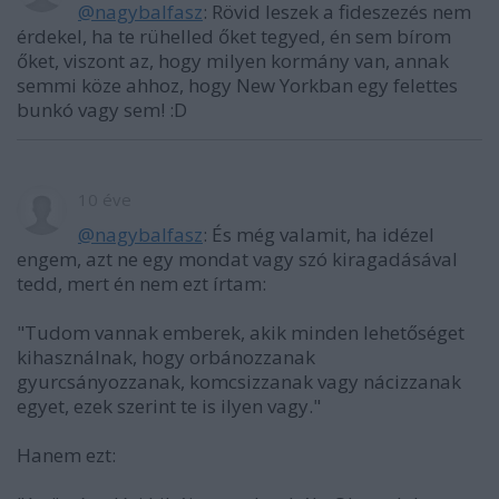
@nagybalfasz
: Rövid leszek a fideszezés nem
érdekel, ha te rühelled őket tegyed, én sem bírom
őket, viszont az, hogy milyen kormány van, annak
semmi köze ahhoz, hogy New Yorkban egy felettes
bunkó vagy sem! :D
10 éve
@nagybalfasz
: És még valamit, ha idézel
engem, azt ne egy mondat vagy szó kiragadásával
tedd, mert én nem ezt írtam:
"Tudom vannak emberek, akik minden lehetőséget
kihasználnak, hogy orbánozzanak
gyurcsányozzanak, komcsizzanak vagy nácizzanak
egyet, ezek szerint te is ilyen vagy."
Hanem ezt: