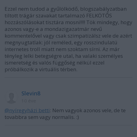
Ezzel nem tudod a gyűlölködő, blogszabályzatban
tiltott trágár szavakat tartalmazó FELKÖTŐS
hozzászólásokat tisztára mosni!!!! Tök mindegy, hogy
azonos vagy-e a mondazigazatmár nevű
kommentelővel vagy csak szimpatizálsz vele de azért
megnyugtatlak: jól reméled, egy rosszindulatú
internetes troll miatt nem szoktam sírni. Az már
tényleg lelki betegségre utal, ha valaki személyes
ismeretség és valós függőség nélkül ezzel
próbálkozik a virtuális térben.
Slevin8
10 éve
@nyíregyházi betti
: Nem vagyok azonos vele, de te
tovabbra sem vagy normalis. :)