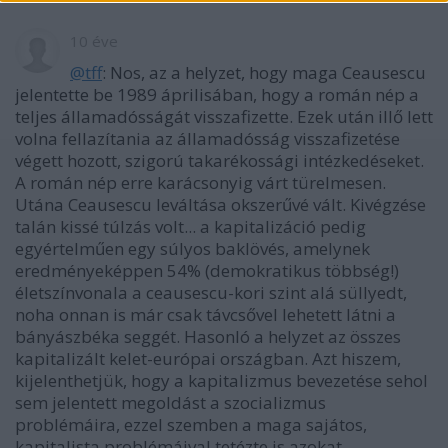
10 éve
@tff
: Nos, az a helyzet, hogy maga Ceausescu
jelentette be 1989 áprilisában, hogy a román nép a
teljes államadósságát visszafizette. Ezek után illő lett
volna fellazítania az államadósság visszafizetése
végett hozott, szigorú takarékossági intézkedéseket.
A román nép erre karácsonyig várt türelmesen.
Utána Ceausescu leváltása okszerűvé vált. Kivégzése
talán kissé túlzás volt... a kapitalizáció pedig
egyértelműen egy súlyos baklövés, amelynek
eredményeképpen 54% (demokratikus többség!)
életszínvonala a ceausescu-kori szint alá süllyedt,
noha onnan is már csak távcsővel lehetett látni a
bányászbéka seggét. Hasonló a helyzet az összes
kapitalizált kelet-európai országban. Azt hiszem,
kijelenthetjük, hogy a kapitalizmus bevezetése sehol
sem jelentett megoldást a szocializmus
problémáira, ezzel szemben a maga sajátos,
kapitalista problémáival tetézte is azokat.