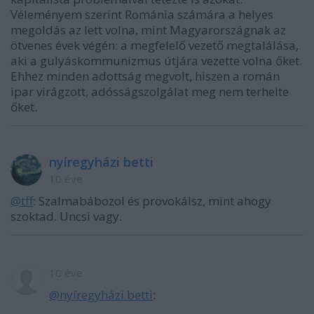
Véleményem szerint Románia számára a helyes
megoldás az lett volna, mint Magyarországnak az
ötvenes évek végén: a megfelelő vezető megtalálása,
aki a gulyáskommunizmus útjára vezette volna őket.
Ehhez minden adottság megvolt, hiszen a román
ipar virágzott, adósságszolgálat meg nem terhelte
őket.
nyíregyházi betti
10 éve
@tff
: Szalmabábozol és provokálsz, mint ahogy
szoktad. Uncsi vagy.
10 éve
@nyíregyházi betti
: