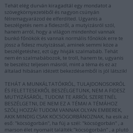
Tehát elég durván kiragadtál egy mondatot a
szövegkörnyezetéből és nagyon csúnyán
félremagyarázod ée elferdíted. Ugyanis a
beszélgetés nem a fideszről, a mutyizásról szól,
hanem arról, hogy a világon mindenhol vannak
bunkó főnökök és vannak normális főnökök erre te
jössz a fidesz mutyizással, aminek semmi köze a
beszélgetéshez, ezt úgy hívják szalmabáb. Tehát
nem én szalmabábozok, te troll, hanem te, ugyanis
te beszélsz teljesen másról, mint a téma és ez az
általad hibásan idézett bekezdésemből is jól látszik!
TEHÁT A MUNKÁLTATÓKRÓL, TULAJDONOSOKRÓL
ÉS FELETTESEKRŐL BESZÉLGETÜNK, NEM A FIDESZ
MUTYIZÁSÁRÓL, TUDOM TE ARRÓL SZERETNÉL
BESZÉLGETNI, DE NEM EZ A TÉMA! A TÉMÁHOZ
SZÓLJ HOZZÁ! TUDOM VANNAK OLYAN EMBEREK,
AKIK MINDIG CSAK KÖCSÖGORBÁNOZNAK, ha esik az
eső: "köcsögorbán", ha fúj a szél: "köcsögorbán" , a
marson élet nyomait találték:"köcsögorbán" , a plutó