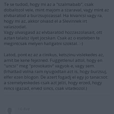
Te se tudod, hogy mi az a "szalmabab", csak
dobalozol vele, mint majom a szaraval, vagy mint az
elvbaratod a burzsujozassal. Ha kivancsi vagy ra,
hogy mi az, akkor olvasd el a Slevinnek irt
valaszodat.
Vagy olvasgasd az elvbaratod hozzaszolasait, ott
aztan talalsz ilyet jocskan. Csak az o eseteben te
megintcsak melyen hallgatni szoktal. :-)
Latod, pont ez az a cinikus, ketszinu vislekedes az,
amit be kene fejezned. Fuggetlenul attol, hogy en
"uncsi" meg "provokativ" vagyok-e, vagy sem.
(Irhattad volna ram nyugodtan azt is, hogy burzsuj,
elfer ezen blogon. De azert fogadj el egy jo tanacsot:
a szemelyeskedes csak azt jelzi, hogy erzed, hogy
nincs igazad, erved sincs, csak vitatkozol.)
10 éve