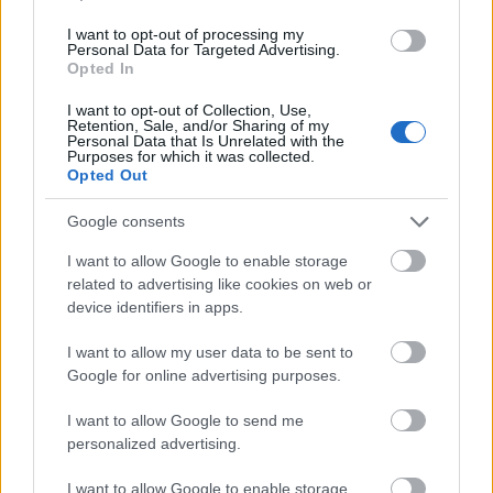
I want to opt-out of processing my
Personal Data for Targeted Advertising.
10 éve
Opted In
@tff
: Ja, ja, persze, Ceausescu is
rettenthetetlen volt... csak éppen a statáriális
I want to opt-out of Collection, Use,
Retention, Sale, and/or Sharing of my
bíróságot ez nem nagyon érdekelte, és lelőtték, mint
Personal Data that Is Unrelated with the
Purposes for which it was collected.
egy kutyát. :-p
Opted Out
Google consents
10 éve
I want to allow Google to enable storage
@Sörömpőőr
:
related to advertising like cookies on web or
device identifiers in apps.
Nahat, ezek szerint megsem kellett a nepenek az a
I want to allow my user data to be sent to
deportalos, Dunaba lovetos klasszikus kommunista
Google for online advertising purposes.
diktatura, amirol te itt allandoan abrandozol?
I want to allow Google to send me
Baromi mokas vagy, hogy sokadszorra sem fogod
personalized advertising.
fel, hogy ezzel a peldaval mekkora gyonyoru ongolt
losz magadnak. :-)
I want to allow Google to enable storage