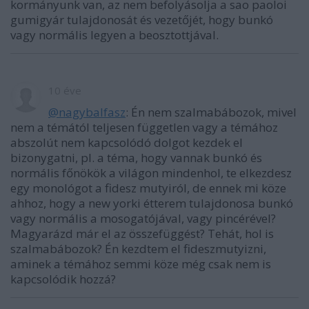
kormányunk van, az nem befolyásolja a sao paoloi
gumigyár tulajdonosát és vezetőjét, hogy bunkó
vagy normális legyen a beosztottjával.
10 éve
@nagybalfasz
: Én nem szalmabábozok, mivel
nem a témától teljesen független vagy a témához
abszolút nem kapcsolódó dolgot kezdek el
bizonygatni, pl. a téma, hogy vannak bunkó és
normális főnökök a világon mindenhol, te elkezdesz
egy monológot a fidesz mutyiról, de ennek mi köze
ahhoz, hogy a new yorki étterem tulajdonosa bunkó
vagy normális a mosogatójával, vagy pincérével?
Magyarázd már el az összefüggést? Tehát, hol is
szalmabábozok? Én kezdtem el fideszmutyizni,
aminek a témához semmi köze még csak nem is
kapcsolódik hozzá?