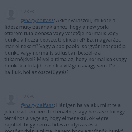
10 éve
@nagybalfasz
: Akkor válaszolj, mi köze a
fidesz mutyizásának ahhoz, hogy a new yorki
étterem tulajdonosa vagy vezetője normális vagy
bunkó a hozzá beosztott pincérrel? Ezt magyarázd
már el nekem? Vagy a sao paolói sörgyár igazgatója
bunkó vagy normális stílusban beszél-e a
titkárnőjével? Mivel a téma az, hogy normálisak vagy
bunkók a tulajdonosok a világon avagy sem. De
halljuk, hol az összefüggés?
10 éve
@nagybalfasz
: Hát igen ha valaki, mint te a
jelen esetben nem tud érvelni, v agy hozzászólni egy
témához a vége az, hogy elmenekül, ok végre
rájöttél, hogy nem a fideszmutyizás és a
köcsögorbán a téma, hanem hogy egy fönök bunkó