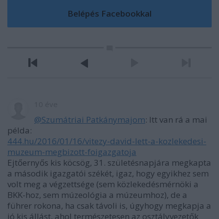
10 éve
@Szumátriai Patkánymajom
: Itt van rá a mai
példa:
444.hu/2016/01/16/vitezy-david-lett-a-kozlekedesi-
muzeum-megbizott-foigazgatoja
Ejtőernyős kis köcsög, 31. születésnapjára megkapta
a második igazgatói székét, igaz, hogy egyikhez sem
volt meg a végzettsége (sem közlekedésmérnöki a
BKK-hoz, sem múzeológia a múzeumhoz), de a
führer rokona, ha csak távoli is, úgyhogy megkapja a
jó kis állást, ahol természetesen az osztályvezetők