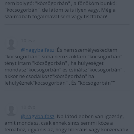
nem bolygó: "köcsögorbán" , a fönököm bunkó:
"köcsögorbán", de látom te is ilyen vagy. Még a
szalmabáb fogalmával sem vagy tisztában!
10 éve
@nagybalfasz
: És nem személyeskedtem
"köcsögorbán", soha nem szoktam "köcsögorbán"
tényt írtam "köcsögorbán" , ha hülyeséget
mondasz"köcsögorbán" és csinálsz"köcsögorbán" ,
akkor ne csodálkozz"köcsögorbán" ha
lehülyéznek"köcsögorbán" . És "köcsögorbán""
10 éve
@nagybalfasz
: Na látod ebben van igazság,
amit mondasz, csak ennek sincs semmi köze a
témához, ugyanis az, hogy liberális vagy konzervatív