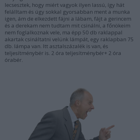
lecsesztek, hogy miért vagyok ilyen lassú, így hát
felálltam és úgy sokkal gyorsabban ment a munka
igen, ám de elkezdett fájni a lábam, fájt a gerincem
és a derekam nem tudtam mit csinálni, a főnökeim
nem foglalkoznak vele, ma épp 50 db raklappal
akartak csináltatni velünk lámpát, egy raklapban 75
db. lámpa van. Itt asztalszázalék is van, és
teljesítménybér is. 2 óra teljesítménybér+ 2 óra
órabér.