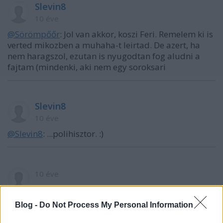
Slevin8
10 éve
@Sörömpőőr
: Jol van akkor, koszi Feri. Remelem ki is
verted mikozben a muhaha-t leirtad. De azert, ha
nem haragszol, ezutan is nyugodtan fog aludni a
fajtam (mindenki, aki nem egy soroksari
Slevin8
10 éve
@Slevin8
: ...polihisztor. :)
10 éve
@nyíregyházi betti
:
Blog -
Do Not Process My Personal Information
Nem írta egy szóval sem, hogy egyetért, vagy hogy
tisztára próbálná mosni a téged sértegető