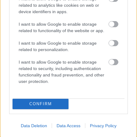
related to analytics like cookies on web or
device identifiers in apps.
10 éve
I want to allow Google to enable storage
@tff
: Nyugi, a neokapitalizmushoz képest
related to functionality of the website or app.
még az öreget is visszasírják. Egy 2010-es felmérés
szerint a románok 54%-a véli úgy, hogy jobb
I want to allow Google to enable storage
életkörülményei voltak a ceausescu-diktatúrában:
related to personalization.
www.opendemocracy.net/can-europe-make-
I want to allow Google to enable storage
it/raluca-besliu/communist-nostalgia-in-romania
related to security, including authentication
Képzelheted, milyen nyomor lehet ott most...!
functionality and fraud prevention, and other
user protection.
10 éve
@Sörömpőőr
:
CONFIRM
Most akkor jol tettek, hogy kivegeztek, vagy nem
tettek jol?
Data Deletion
Data Access
Privacy Policy