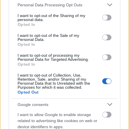
Please note that this website/app uses one or more Google
Hogy miért nem lóhalálában sietek az
Personal Data Processing Opt Outs
services and may gather and store information including but
álláskereséssel? Minden munkahelyen
not limited to your visit or usage behaviour. You may click to
I want to opt-out of the Sharing of my
megvan/meglesz ugyanaz a karakter, aki mélyen
personal data.
grant or deny consent to Google and its third-party tags to
beleszánt az ember lelkébe, és nem is sejti, mert ő
Opted In
use your data for below specified purposes in below Google
csupán piszkálódásnak szánta. A szavaknak erejük
consent section.
I want to opt-out of the Sale of my
van, furamód a felettesek hajlamosak erről
Personal Data.
megfeledkezni. Nem értem, miért bántják egymást
Opted In
az emberek. Mindenkinek megvan a
nyomora/puttonya/keresztje és mégis, itt van ez is...
I want to opt-out of processing my
Personal Data for Targeted Advertising.
Valószínűleg nem innen fogok nyugdíjba menni.
Opted In
Üdv.
I want to opt-out of Collection, Use,
Retention, Sale, and/or Sharing of my
Personal Data that Is Unrelated with the
Purposes for which it was collected.
Opted Out
Google consents
Ajánlott bejegyzések:
I want to allow Google to enable storage
related to advertising like cookies on web or
Kevesebb lesz a fizetés a koronavírus
device identifiers in apps.