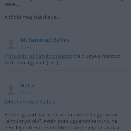
tetve...
A többi meg baszhatja...
Muhammad Balfas
6 éve
@Szumátriai Patkánymajom
: Mert ugye a maszop
alatt nem így volt..(De..)
HaCS
6 éve
@Muhammad Balfas
:
Ebben igazad van, csak azóta már volt egy másik
"elmúltnyolcév". Aztán pont ugyanott tartunk, ha
nem lejjebb. Bár ez utóbbiról még megoszlanak a