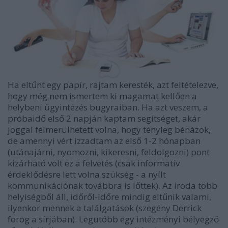
Ha eltűnt egy papír, rajtam keresték, azt feltételezve,
hogy még nem ismertem ki magamat kellően a
helybeni ügyintézés bugyraiban. Ha azt veszem, a
próbaidő első 2 napján kaptam segítséget, akár
joggal felmerülhetett volna, hogy tényleg bénázok,
de amennyi vért izzadtam az első 1-2 hónapban
(utánajárni, nyomozni, kikeresni, feldolgozni) pont
kizárható volt ez a felvetés (csak informatív
érdeklődésre lett volna szükség - a nyílt
kommunikációnak továbbra is lőttek). Az iroda több
helyiségből áll, időről-időre mindig eltűnik valami,
ilyenkor mennek a találgatások (szegény Derrick
forog a sírjában). Legutóbb egy intézményi bélyegző