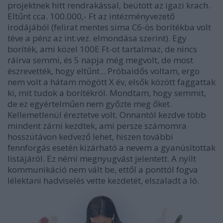
projektnek hitt rendrakással, beütött az igazi krach.
Eltűnt cca. 100.000,- Ft az intézményvezető
irodájából (felirat mentes sima C6-ös borítékba volt
téve a pénz az int.vez. elmondása szerint). Egy
boríték, ami közel 100E Ft-ot tartalmaz, de nincs
ráírva semmi, és 5 napja még megvolt, de most
észrevették, hogy eltűnt... Próbaidős voltam, ergo
nem volt a hátam mögött X év, elsők között faggattak
ki, mit tudok a borítékról. Mondtam, hogy semmit,
de ez egyértelműen nem győzte meg őket.
Kellemetlenül éreztetve volt. Onnantól kezdve több
mindent zárni kezdtek, ami persze számomra
hosszútávon kedvező lehet, hiszen további
fennforgás esetén kizárható a nevem a gyanúsítottak
listájáról. Ez némi megnyugvást jelentett. A nyílt
kommunikáció nem vált be, ettől a ponttól fogva
lélektani hadviselés vette kezdetét, elszaladt a ló.