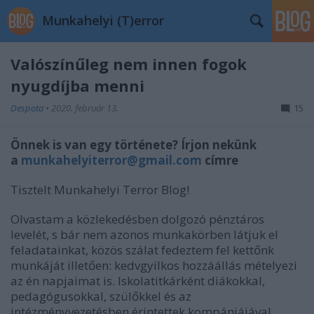
Munkahelyi (T)error
Valószínűleg nem innen fogok
nyugdíjba menni
Despota
•
2020. február 13.
15
Önnek is van egy története? Írjon nekünk
a
munkahelyiterror@gmail.com
címre
Tisztelt Munkahelyi Terror Blog!
Olvastam a közlekedésben dolgozó pénztáros
levelét, s bár nem azonos munkakörben látjuk el
feladatainkat, közös szálat fedeztem fel kettőnk
munkáját illetően: kedvgyilkos hozzáállás mételyezi
az én napjaimat is. Iskolatitkárként diákokkal,
pedagógusokkal, szülőkkel és az
intézményvezetésben érintettek kompániájával