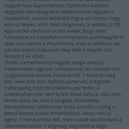
vagyok napi kapcsolatban. Optimális esetben
reggeltől délutánig tartó lelkesedéssel végzem a
munkámat, viszont kezdettől fogva azt érzem, hogy
azon a helyen, ahol most dolgozom, a vezetés (2 fő)
egyszerűen nem tud örülni annak, hogy nem
fulladozok az íróasztalon tornyosuló papírhegytől (ó
igen, használom a Poszeidont), mint az elődöm, aki
pánikszerűen szabadult meg ettől a helytől (azt
hiszem 2 év után).
Óriási szeméthalmot hagyott maga után (az
irattárolóban egy pár széttaposott női szandál volt
szagmintával ellátva, foltos terítő, 1 bontott üveg
bor, avas bon-bon, tejfölös poharak), a legtöbb
iratot pedig több miliméteres por fedte, a
szekrényben már nem is lett volna helyük, oda nem
fértek volna be. Kint lézengtek mindenfelé.
Rendezetlenül bóklásztak boka-szinttől csípőig a
létező összes irodai dimenzióban. Káosz volt az
egész, 2 hónapomba telt, mire irodát varázsoltam a
szemétdombból. S alighogy végeztem a nagy