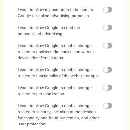
miatt
I want to allow my user data to be sent to
Google for online advertising purposes.
I want to allow Google to send me
Játék a bérekkel?
personalized advertising.
I want to allow Google to enable storage
related to analytics like cookies on web or
device identifiers in apps.
Félmeztelenül zavartak ki az esőbe
I want to allow Google to enable storage
related to functionality of the website or app.
I want to allow Google to enable storage
Csicskáztatták a közmunkán
related to personalization.
I want to allow Google to enable storage
related to security, including authentication
functionality and fraud prevention, and other
Az álláskeresés nehézségei
user protection.
Magyarországon