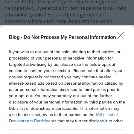
tűnt el. Hallgattam, ahogy ezredjére is ugyanazt
hajtogatják: ,,ilyet eddig itt nem tapasztaltunk, még
a bankkártyánkat is odaadjuk egymásnak"...
Képtelen voltam eldönteni, hogy szándékosan
állítják az érkezésem időpontjával párhuzamba az
eltűnések kezdetét, vagy csak szerencsétlen
Blog -
Do Not Process My Personal Information
megfogalmazásról van szó. Váltottam néhány szót
az int.vez.-zel, úgy tűnt, minden rendben,
If you wish to opt-out of the sale, sharing to third parties, or
megköszöntük egymásnak a beszélgetést; aztán
processing of your personal or sensitive information for
eltelt egy hétvége és hétfőn ugyanaz az int.vez.,
targeted advertising by us, please use the below opt-out
akivel a beszélgetést folytattam, hisztériásan
section to confirm your selection. Please note that after your
közölte, miként adagoljam a tanáriba az A/4-es
opt-out request is processed you may continue seeing
csomagokat nyomtatáshoz. Tudtommal eddig egy
interest-based ads based on personal information utilized by
jól működő rendszert tápláltam, kifogás nem
us or personal information disclosed to third parties prior to
érkezett, tanárok elégedettek voltak, én elégedett
your opt-out. You may separately opt-out of the further
voltam. Se szóbeli, sem írásbeli utasítást nem
disclosure of your personal information by third parties on the
kaptam, amit megszegtem volna, mégis egészen
IAB’s list of downstream participants. This information may
hisztérikusra sikeredett a kiborulás. Nem gyakran
also be disclosed by us to third parties on the
IAB’s List of
látok ilyet. Mi történt? Miért változott meg a modora
Downstream Participants
that may further disclose it to other
ennyire? Mit csináltam rosszul? Hol lent, hol még
third parties.
lentebb...