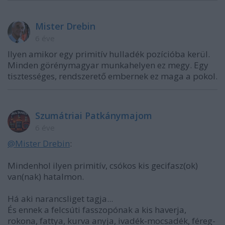
Mister Drebin
6 éve
Ilyen amikor egy primitív hulladék pozícióba kerül.
Minden görénymagyar munkahelyen ez megy. Egy
tisztességes, rendszerető embernek ez maga a pokol.
Szumátriai Patkánymajom
6 éve
@Mister Drebin
:
Mindenhol ilyen primitív, csókos kis gecifasz(ok)
van(nak) hatalmon.
Há aki narancsliget tagja...
És ennek a felcsúti fasszopónak a kis haverja,
rokona, fattya, kurva anyja, ivadék-mocsadék, féreg-