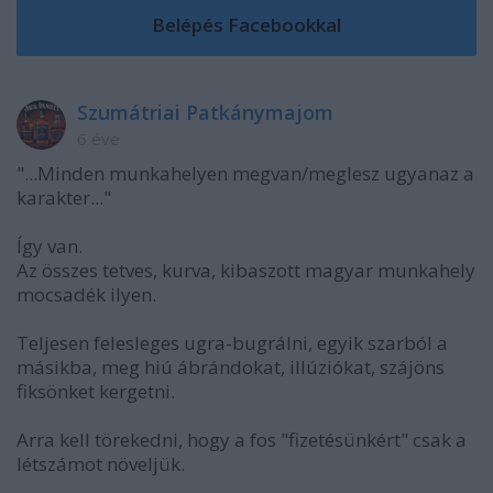
Szumátriai Patkánymajom
6 éve
"...Minden munkahelyen megvan/meglesz ugyanaz a
karakter..."
Így van.
Az összes tetves, kurva, kibaszott magyar munkahely
mocsadék ilyen.
Teljesen felesleges ugra-bugrálni, egyik szarból a
másikba, meg hiú ábrándokat, illúziókat, szájöns
fiksönket kergetni.
Arra kell törekedni, hogy a fos "fizetésünkért" csak a
létszámot növeljük.