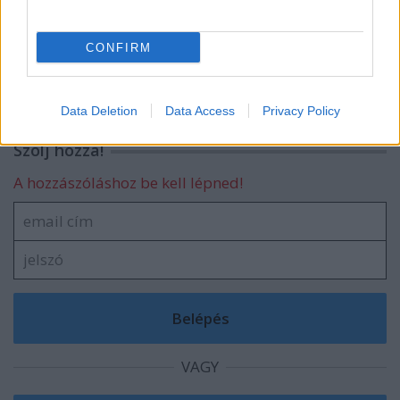
CONFIRM
blog.hu
facebook
Data Deletion
Data Access
Privacy Policy
Szólj hozzá!
A hozzászóláshoz be kell lépned!
VAGY